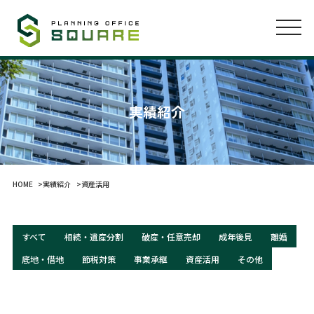
実績紹介
HOME
実績紹介
資産活用
すべて
相続・遺産分割
破産・任意売却
成年後見
離婚
底地・借地
節税対策
事業承継
資産活用
その他